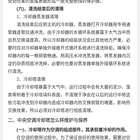
受到伤害的金属表面形成一层完整耐蚀的保护膜。
(六)、清洗结束后的清理
1、冷却器蒸发器清理
清洗结束后应把主机的冷却器，蒸发器打开冷却器用专用通
管器逐管拉通冲洗，由于冷却器的水循环系统暴露于大气当中而
且热交换温度高，所以冷却器的结垢状况会比其他地方严重，必
要时应对冷却器单独外接敞开式循环系统进行清洗除垢，确保冷
却器内的每一根铜管畅通。用高压水冲洗蒸发器，将蒸发器内沉
淀的杂质彻底冲洗掉，必要时也要对蒸发器单独外接循环系统进
行清洗。
2、冷却塔清理
由于冷却塔暴露于大气中，运行过程中会有大量的泥沙、藻
类等附着于
冷却塔填料
表面，不清理干净会在以后的运行中将这
些污垢冲洗到冷却器内造成冷却器内热交换铜管的堵塞，影响热
交换效果，所以必须对冷却塔进行彻底清理。
二、中央空调冷却塔怎么样维护与保养
(一)、冷却塔作为空调的组成部件，其承担着冷却的作用。
在空调的使用过程中，为了保证良好的使用效果，需要对空