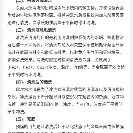
(二)、杀菌灭藻清洗
杀菌灭藻清洗的目的是杀死系统内的微生物，并使设备表面
附着的生物粘泥剥落脱离。排掉冲洗水后将系统内加入杀菌灭藻
剂进行清洗，当系统的浊度趋于平衡时停止清洗。
(三)、清洗液除垢清洗
清洗液清洗的目的是利用清洗剂把系统内的水垢、氧化物溶
解后溶于水冲洗掉。将清洗剂加入中央空调系统用循环泵循环清
洗并在最高点排空和最低点排污，以避免产生气阻和导淋堵塞，
影响清洗效果。清洗时应定时检测清洗液浓度、金属离子
(Fe2+、Fe3+、Cu2+)浓度、温度、PH值等，当金属离子浓度趋
于平缓时结束清洗。
(四)、清洗后的漂洗
此次水冲洗是为了冲洗掉清洗时残留的清洗液以及清洗掉的
杂质，冲洗是要不断开起导淋以使沉积在短管内的杂质、残液冲
洗掉。冲洗是不断测试PH值，浊度，当PH值、浊度趋于平缓时
结束冲洗。
(五)、预膜
预膜的目的是让清洗后处于活化状态下的金属表面或保护膜