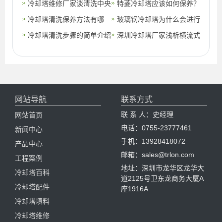
(冷却塔水藻清除妙招)
冷却塔维修厂家谈清洗中央
冷却塔清洗方法
特菱冷却塔应该如何保养？
空调冷却塔的方法
冷却塔清洗保养方法有哪
广东特菱制冷设备有限公司
玻璃钢冷却塔为什么会进行
些？(冷却塔清洗保养的目
冷却塔清洗步骤的简单介绍
告诉您(潮
定期清洗,冷却塔清洗的好
深圳冷却塔厂家浅析横流式
的)
处
冷却塔填料的清洗频率(深
圳闭式冷
网站导航
联系方式
联 系 人：史经理
网站首页
电话：0755-23777461
新闻中心
手机：13928418072
产品中心
邮箱：sales@trlon.com
工程案例
地址：深圳市龙华区龙华大
冷却塔百科
道2125号卫东龙商务大厦A
冷却塔配件
座1916A
冷却塔填料
冷却塔维修