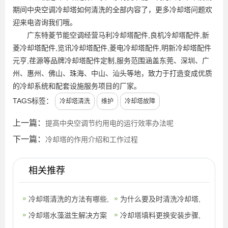
期间中央空调冷却塔如何清洗的全部内容了，更多冷却塔问题欢
迎来电咨询我们哦。
广东特菱节能空调经营马利冷却塔配件,良机冷却塔配件,新
菱冷却塔配件,览讯冷却塔配件,菱电冷却塔配件,明新冷却塔配件
元亨,荏源等品牌冷却塔配件定制,服务范围涵盖东莞、深圳、广
州、惠州、佛山、珠海、中山、汕头等地，致力于打造变成优质
的冷却系统和配套设施服务项目的厂家。
TAGS标签：
冷却塔清洗
维护
冷却塔故障
上一篇：
提高中央空调节约用电的运行效率办法呢
下一篇：
冷却塔的作用介绍和工作过程
相关推荐
冷却塔清洗的方法有哪些,
为什么要及时清洗冷却塔,
冷却塔该如何正确清洗
冷却塔水藻滋生解决方案
冷却塔的清洗方法
冷却塔填料更换安装步骤,