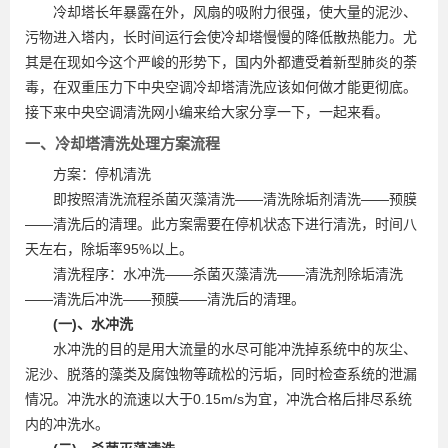
冷却塔长年暴露在外，风扇的吸附力很强，使大量的泥沙、
污物进入塔内，长时间运行会使冷却塔慢慢的降低散热能力。尤
其是在现如今这个严峻的形势下，国内外都遭受着新型肺炎的荼
毒，在双重压力下中央空调冷却塔清洗应该如何做才能更彻底。
接下来中央空调清洗网小编来给大家分享一下，一起来看。
一、冷却塔清洗处理方案流程
方案：停机清洗
即按照清洗流程杀菌灭藻清洗——清洗除垢剂清洗——预膜
——清洗后的清理。此方案需要在停机状态下进行清洗，时间八
天左右，除垢率95%以上。
清洗程序：水冲洗——杀菌灭藻清洗——清洗剂除垢清洗
——清洗后冲洗——预膜——清洗后的清理。
(一)、水冲洗
水冲洗的目的是用大流量的水尽可能冲洗掉系统中的灰尘、
泥沙、脱落的藻类及腐蚀物等疏松的污垢，同时检查系统的泄漏
情况。冲洗水的流速以大于0.15m/s为宜，冲洗合格后排尽系统
内的冲洗水。