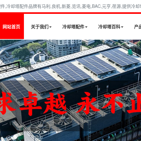
冷却塔配件品牌有马利,良机,新菱,览讯,菱电,BAC,元亨,荏源,提供冷
网站首页
关于我们
冷却塔配件
冷却塔百科
产