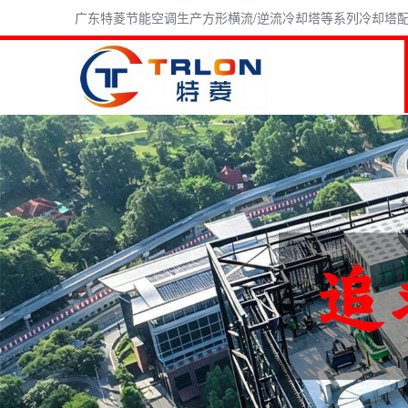
广东特菱节能空调生产方形横流/逆流冷却塔等系列冷却塔配件,