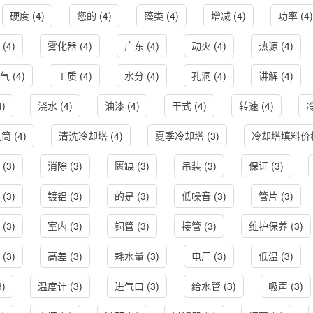
硬度
(4)
您的
(4)
藻类
(4)
增减
(4)
功率
(4)
(4)
雾化器
(4)
广东
(4)
动火
(4)
热源
(4)
气
(4)
工质
(4)
水分
(4)
孔洞
(4)
讲解
(4)
4)
浇水
(4)
油漆
(4)
干式
(4)
转速
(4)
风筒
(4)
清洗冷却塔
(4)
夏季冷却塔
(3)
冷却塔填料价
(3)
消除
(3)
匮缺
(3)
吊装
(3)
保证
(3)
(3)
镀铝
(3)
的是
(3)
低噪音
(3)
管片
(3)
(3)
室内
(3)
铜管
(3)
接管
(3)
维护保养
(3)
(3)
高差
(3)
耗水量
(3)
电厂
(3)
低温
(3)
3)
温度计
(3)
进气口
(3)
给水管
(3)
吸声
(3)