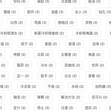
3)
空间
(3)
装配
(3)
过滤器
(3)
振荡
(3)
镀层
(3)
配件
(3)
浊度
(3)
出入
(3)
钻孔
(3)
比热
(3)
弯曲
(3)
相电压
(3)
货物
(3)
冷却塔漂水
(2)
新菱冷却塔维修
(2)
冷却塔堵漏
(2)
耐温
(2)
高于
(2)
紧固
(2)
紧凑
(2)
洁净
(2)
2)
喷塑
(2)
过高
(2)
主要是
(2)
角度
(2)
(2)
载荷
(2)
冷水
(2)
双曲线
(2)
优异
(2)
(2)
这一
(2)
扳手
(2)
企业
(2)
查看
(2)
域
(2)
冷冻室
(2)
不易
(2)
水线
(2)
加热器
(2)
2)
轴流
(2)
弹簧
(2)
解决方法
(2)
还可以
(2)
2)
定计
(2)
停止
(2)
过渡
(2)
透风
(2)