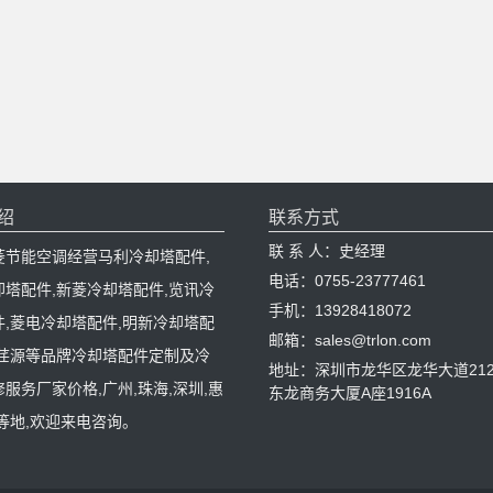
绍
联系方式
联 系 人：史经理
菱节能空调经营马利冷却塔配件,
电话：0755-23777461
却塔配件,新菱冷却塔配件,览讯冷
手机：13928418072
件,菱电冷却塔配件,明新冷却塔配
邮箱：sales@trlon.com
,荏源等品牌冷却塔配件定制及冷
地址：深圳市龙华区龙华大道212
服务厂家价格,广州,珠海,深圳,惠
东龙商务大厦A座1916A
等地,欢迎来电咨询。