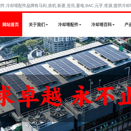
冷却塔配件品牌有马利,良机,新菱,览讯,菱电,BAC,元亨,荏源,提供冷
网站首页
关于我们
冷却塔配件
冷却塔百科
产