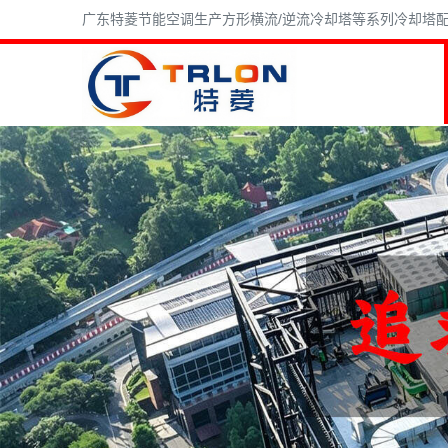
广东特菱节能空调生产方形横流/逆流冷却塔等系列冷却塔配件,