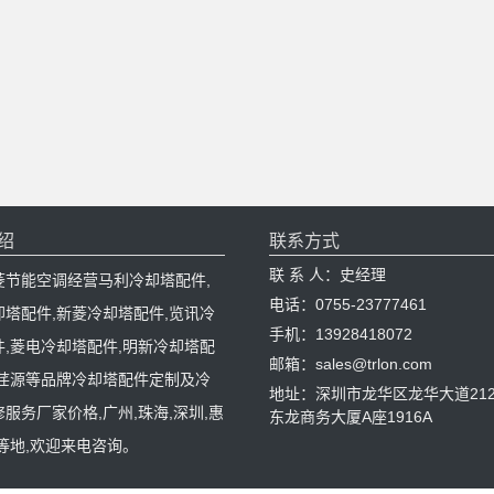
绍
联系方式
联 系 人：史经理
菱节能空调经营马利冷却塔配件,
电话：0755-23777461
却塔配件,新菱冷却塔配件,览讯冷
手机：13928418072
件,菱电冷却塔配件,明新冷却塔配
邮箱：sales@trlon.com
,荏源等品牌冷却塔配件定制及冷
地址：深圳市龙华区龙华大道212
服务厂家价格,广州,珠海,深圳,惠
东龙商务大厦A座1916A
等地,欢迎来电咨询。