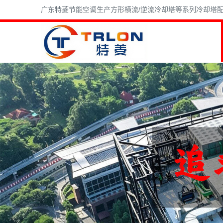
广东特菱节能空调生产方形横流/逆流冷却塔等系列冷却塔配件,