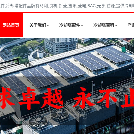
冷却塔配件品牌有马利,良机,新菱,览讯,菱电,BAC,元亨,荏源,提供冷
网站首页
关于我们
冷却塔配件
冷却塔百科
产