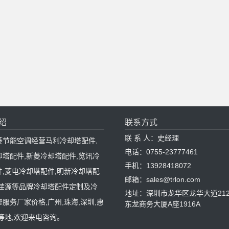
绍
联系方式
联 系 人：史经理
菱节能空调经营马利冷却塔配件,
电话：0755-23777461
却塔配件,新菱冷却塔配件,览讯冷
手机：13928418072
件,菱电冷却塔配件,明新冷却塔配
邮箱：sales@trlon.com
,荏源等品牌冷却塔配件定制及冷
地址：深圳市龙华区龙华大道212
服务厂家价格,广州,珠海,深圳,惠
东龙商务大厦A座1916A
等地,欢迎来电咨询。