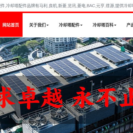
冷却塔配件品牌有马利,良机,新菱,览讯,菱电,BAC,元亨,荏源,提供冷
网站首页
关于我们
冷却塔配件
冷却塔百科
产