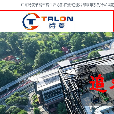
广东特菱节能空调生产方形横流/逆流冷却塔等系列冷却塔配件,