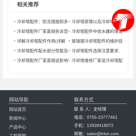
相关推荐
冷却塔配件：防冻措施知多
冷却塔原理以及冷却塔配
少(如何增加冷却塔的冷却
冷却塔配件厂家直销告诉您
件,冷却塔供冷技术原理
冷却塔配件中收水器的理清
效果)
方形冷却塔的组成与安装?
详解冷却塔配件作用(详解
形式,冷却塔配件
玻璃钢冷却塔配件的维护技
(冷却塔设备供应厂家电话
冷却塔配件作用与功能)
冷却塔配件配水部分性能及
巧及配水部分性能,玻璃钢
冷却塔配件选择注意要求,
谁知道)
电机.风机的特点,冷却塔布
冷却塔配件厂家直销说影响
冷却塔安装施工方案
冷却塔布水器配件
冷却塔维修厂家说冷却塔配
水器配件
着闭式冷却塔的降温效果的
件要这样保养 (冷却塔设备
因素试什么？(闭式冷却塔
维修价格)
厂家推荐)
网站导航
联系方式
联 系 人：史经理
网站首页
电话：0755-23777461
新闻中心
手机：13928418072
产品中心
邮箱：sales@trlon.com
工程案例