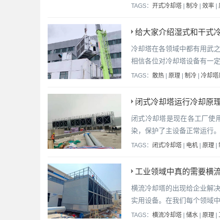
TAGS：
开式冷却塔
|
制冷
|
效率
|
给大家介绍湿式和干式
冷却塔在各领域中都有用武
相信各位对冷却塔设备有一
TAGS：
散热
|
原理
|
制冷
|
冷却塔
闭式冷却塔运行冷却原理
闭式冷却塔是现在各工厂使
染，保护了主设备正常运行
TAGS：
闭式冷却塔
|
电机
|
原理
|
工业领域中真的需要横
横流冷却塔的出现给企业解
实用设备。在我们每个领域
TAGS：
横流冷却塔
|
储水
|
原理
|