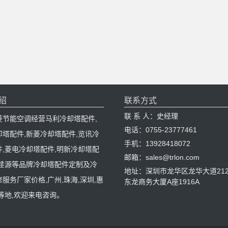
绍
联系方式
联 系 人：史经理
菱节能空调经营马利冷却塔配件,
电话：0755-23777461
却塔配件,新菱冷却塔配件,览讯冷
手机：13928418072
件,菱电冷却塔配件,明新冷却塔配
邮箱：sales@trlon.com
,荏源等品牌冷却塔配件定制及冷
地址：深圳市龙华区龙华大道212
服务厂家价格,广州,珠海,深圳,惠
东龙商务大厦A座1916A
等地,欢迎来电咨询。