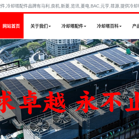
冷却塔配件品牌有马利,良机,新菱,览讯,菱电,BAC,元亨,荏源,提供冷
网站首页
关于我们
冷却塔配件
冷却塔百科
产