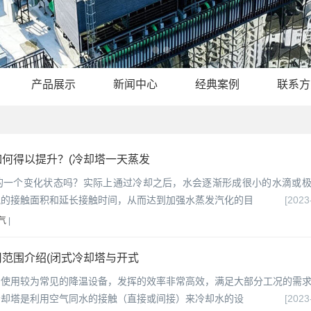
产品展示
新闻中心
经典案例
联系方
何得以提升？(冷却塔一天蒸发
的一个变化状态吗？实际上通过冷却之后，水会逐渐形成很小的水滴或
气的接触面积和延长接触时间，从而达到加强水蒸发汽化的目
[2023
气
|
范围介绍(闭式冷却塔与开式
中使用较为常见的降温设备，发挥的效率非常高效，满足大部分工况的需
冷却塔是利用空气同水的接触（直接或间接）来冷却水的设
[2023