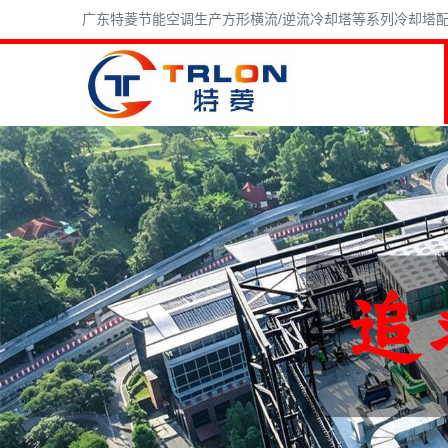
广东特菱节能空调生产方形横流/逆流冷却塔等系列冷却塔配件,