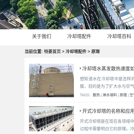
关于我们
冷却塔配件
冷却塔百科
当前位置:
特菱首页
> 冷却塔配件 > 原理
冷却塔水蒸发散热速度如
想知道水在冷却塔中是怎样
膜，目的是为了扩大水与空
TAGS：
散热
|
淋水填料
|
原理
|
空
开式冷却塔的名称和应用
开式冷却塔是在现在各领域
过程中需要明白它的原理。