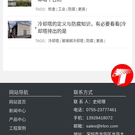
TAGS：
检查
|
工业
|
防腐
|
更高
|
冷却塔的定义与防腐知识，有必要看看(冷
却塔排出的是
TAGS：
冷却塔
|
玻璃钢冷却塔
|
防腐
|
更高
|
网站导航
联系方式
联 系 人：史经理
网站首页
电话：0755-23777461
新闻中心
手机：13928418072
产品中心
邮箱：sales@trlon.com
工程案例
地址：深圳市龙华区龙华大