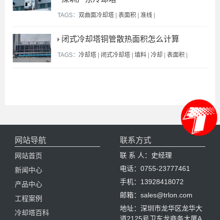
TAGS：
双曲面冷却塔
|
表面积
|
准线
|
闭式冷却塔铜管散热面积怎么计算
TAGS：
冷却塔
|
闭式冷却塔
|
填料
|
冷却
|
表面积
|
网站导航
联系方式
联 系 人：史经理
网站首页
电话：0755-23777461
新闻中心
手机：13928418072
产品中心
邮箱：sales@trlon.com
工程案例
地址：深圳市龙华区龙华大
冷却塔百科
道2125号卫东龙商务大厦A