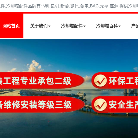
冷却塔配件品牌有马利,良机,新菱,览讯,菱电,BAC,元亨,荏源,提供冷
网站首页
关于我们
冷却塔配件
冷却塔百科
产