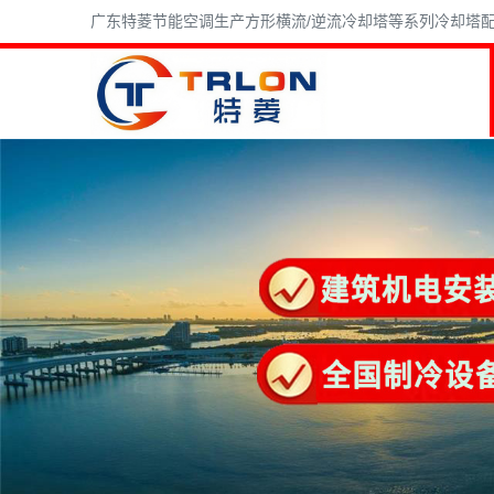
广东特菱节能空调生产方形横流/逆流冷却塔等系列冷却塔配件,