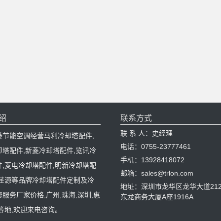
绍
联系方式
联 系 人：史经理
菱节能空调经营马利冷却塔配件,
电话：0755-23777461
却塔配件,新菱冷却塔配件,览讯冷
手机：13928418072
件,菱电冷却塔配件,明新冷却塔配
邮箱：sales@trlon.com
,荏源等品牌冷却塔配件定制及冷
地址：深圳市龙华区龙华大道212
服务厂家价格,广州,珠海,深圳,惠
东龙商务大厦A座1916A
等地,欢迎来电咨询。