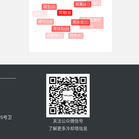
专用(5)
效果(47)
滋生(1)
货物(3)
冷却塔维护
排污(14)
用水量(1)
(4)
可分为(3)
涂料(5)
回水(6)
间歇性(1)
5号卫
关注公众微信号
了解更多冷却塔信息