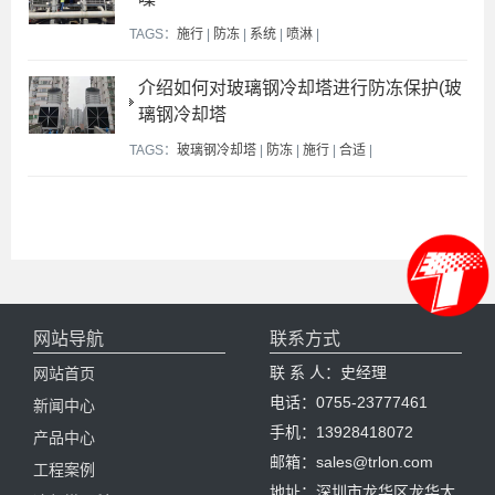
TAGS：
施行
|
防冻
|
系统
|
喷淋
|
介绍如何对玻璃钢冷却塔进行防冻保护(玻
璃钢冷却塔
TAGS：
玻璃钢冷却塔
|
防冻
|
施行
|
合适
|
网站导航
联系方式
联 系 人：史经理
网站首页
电话：0755-23777461
新闻中心
手机：13928418072
产品中心
邮箱：sales@trlon.com
工程案例
地址：深圳市龙华区龙华大