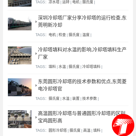
TAGS：
凉水塔
|
运转
|
电机
|
摄氏度
|
深圳冷却塔厂家分享冷却塔的运行检查,东
莞明新冷却
TAGS：
电机
|
检查
|
摄氏度
|
温度
|
冷却塔填料对水温的影响,冷却塔填料生产
厂家
TAGS：
填料
|
水温
|
摄氏度
|
冷却塔填料
|
东莞圆形冷却塔的技术参数和优点,东莞菱
电冷却塔官
TAGS：
摄氏度
|
水温
|
装置
|
技术参数
|
高温圆形冷却塔与普通圆形冷却塔的区别,
宝鸡圆形高
TAGS：
圆形冷却塔
|
摄氏度
|
高温
|
填料
|