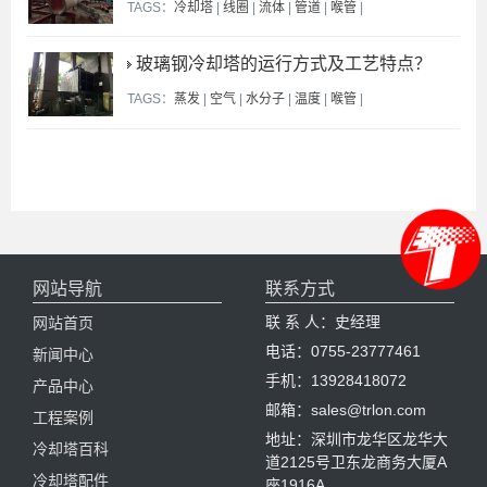
TAGS：
冷却塔
|
线圈
|
流体
|
管道
|
喉管
|
玻璃钢冷却塔的运行方式及工艺特点？
TAGS：
蒸发
|
空气
|
水分子
|
温度
|
喉管
|
网站导航
联系方式
联 系 人：史经理
网站首页
电话：0755-23777461
新闻中心
手机：13928418072
产品中心
邮箱：sales@trlon.com
工程案例
地址：深圳市龙华区龙华大
冷却塔百科
道2125号卫东龙商务大厦A
冷却塔配件
座1916A