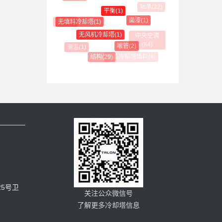
轴承(22)
平衡(1)
面漆(1)
便利(1)
无填料冷却塔(1)
无风机冷却塔(1)
中央空调
(84)
喉管(2)
测温(1)
新菱冷却塔填料(4)
结构(29)
5号卫
关注公众微信号
了解更多冷却塔信息