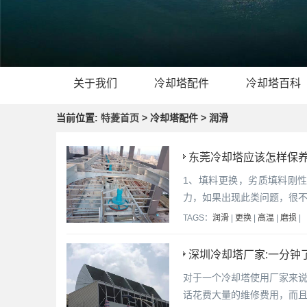
关于我们
冷却塔配件
冷却塔百科
当前位置:
特菱首页
> 冷却塔配件 > 润滑
东莞冷却塔应该怎样保养
1、填料更换，劣质填料刚
力，如果出现此类问题，很不
TAGS：
润滑
|
更换
|
高温
|
磨损
|
深圳冷却塔厂家:一分钟
对于一个冷却塔使用厂家来
话花费大量的维修费用，而