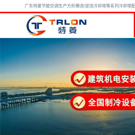
广东特菱节能空调生产方形横流/逆流冷却塔等系列冷却塔配件,