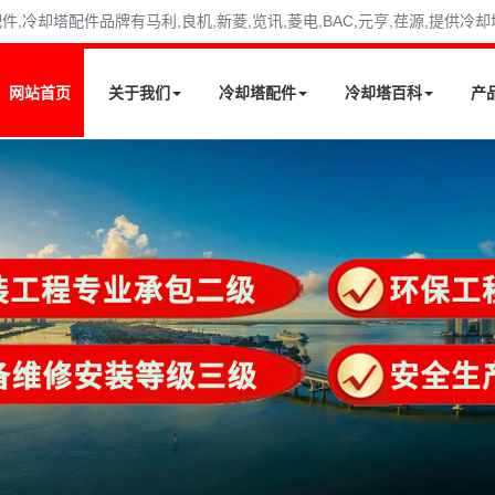
冷却塔配件品牌有马利,良机,新菱,览讯,菱电,BAC,元亨,荏源,提供冷
网站首页
关于我们
冷却塔配件
冷却塔百科
产