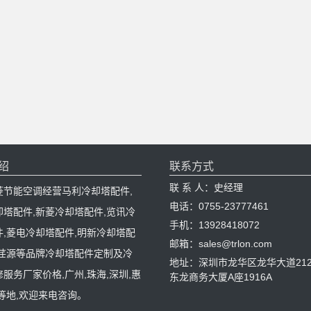
绍
联系方式
联 系 人：史经理
菱节能空调经营马利冷却塔配件,
电话：0755-23777461
却塔配件,新菱冷却塔配件,览讯冷
手机：13928418072
件,菱电冷却塔配件,明新冷却塔配
邮箱：sales@trlon.com
,荏源等品牌冷却塔配件定制及冷
地址：深圳市龙华区龙华大道212
服务厂家价格,广州,珠海,深圳,惠
东龙商务大厦A座1916A
等地,欢迎来电咨询。