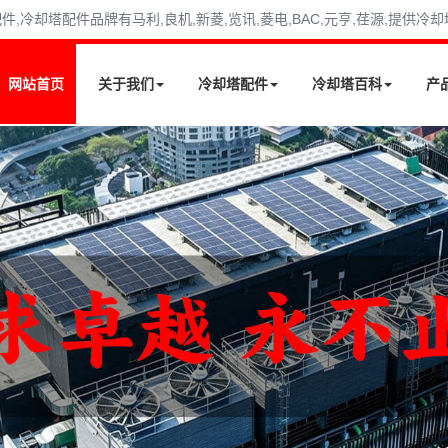
冷却塔配件品牌有马利,良机,新菱,览讯,菱电,BAC,元亨,荏源,提供冷
网站首页
关于我们
冷却塔配件
冷却塔百科
产