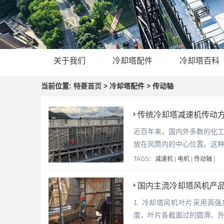
关于我们
冷却塔配件
冷却塔百科
当前位置:
特菱首页
> 冷却塔配件 > 传动轴
传统冷却塔减速机传动方
近百年来，国内外多数的化
放在风筒内的中心位置。这
TAGS：
减速机
|
电机
|
传动轴
|
国内主流冷却塔风机产
1. 冷却塔风机叶片采用
度，叶片各截面过的圆滑、外