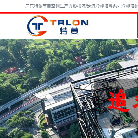
广东特菱节能空调生产方形横流/逆流冷却塔等系列冷却塔配件,