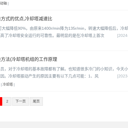
动轴
|
方式的优点,冷却塔减速比
大幅降低90%，由原来1400r/min降为135r/min，转速大幅降低后，冷
提高了冷却塔安全运行的可靠性。最明显的是在冷却塔上首次
[2024
方法(冷却塔机组的工作原理
人员，对于冷却塔的基本故障都有了解。也知道很多冷门的小知识，今天
因。冷却塔振动产生的原因主要有以下几点可能：1、风
[2023
|
冷却塔
|
2
下一页
尾页