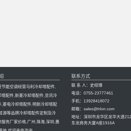
绍
联系方式
联 系 人：史经理
菱节能空调经营马利冷却塔配件,
电话：0755-23777461
却塔配件,新菱冷却塔配件,览讯冷
手机：13928418072
件,菱电冷却塔配件,明新冷却塔配
邮箱：sales@trlon.com
,荏源等品牌冷却塔配件定制及冷
地址：深圳市龙华区龙华大道212
服务厂家价格,广州,珠海,深圳,惠
东龙商务大厦A座1916A
等地,欢迎来电咨询。