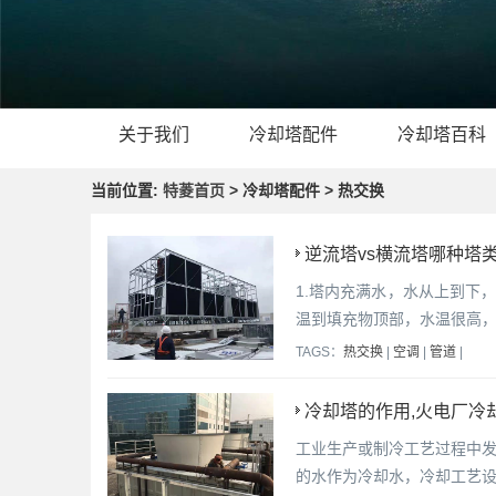
关于我们
冷却塔配件
冷却塔百科
当前位置:
特菱首页
> 冷却塔配件 > 热交换
逆流塔vs横流塔哪种塔
1.塔内充满水，水从上到下
温到填充物顶部，水温很高，
TAGS：
热交换
|
空调
|
管道
|
冷却塔的作用,火电厂冷
工业生产或制冷工艺过程中
的水作为冷却水，冷却工艺