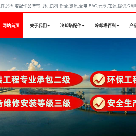
冷却塔配件品牌有马利,良机,新菱,览讯,菱电,BAC,元亨,荏源,提供冷
网站首页
关于我们
冷却塔配件
冷却塔百科
产