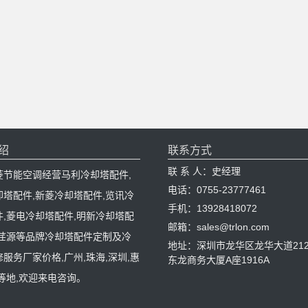
绍
联系方式
联 系 人：史经理
菱节能空调经营马利冷却塔配件,
电话：0755-23777461
却塔配件,新菱冷却塔配件,览讯冷
手机：13928418072
件,菱电冷却塔配件,明新冷却塔配
邮箱：sales@trlon.com
,荏源等品牌冷却塔配件定制及冷
地址：深圳市龙华区龙华大道212
服务厂家价格,广州,珠海,深圳,惠
东龙商务大厦A座1916A
等地,欢迎来电咨询。