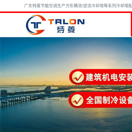
广东特菱节能空调生产方形横流/逆流冷却塔等系列冷却塔配件,