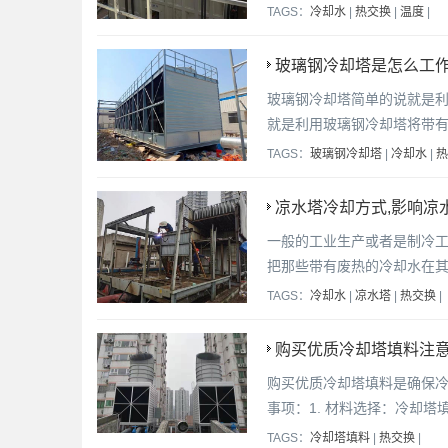
TAGS：
冷却水
|
热交换
|
温度
|
玻璃钢冷却塔是怎么工作
玻璃钢冷却塔简单的说就是
就是利用玻璃钢冷却塔将带
TAGS：
玻璃钢冷却塔
|
冷却水
|
热
凉水塔冷却方式,影响凉
一般的工业生产或者是制冷
把那些带有废热的冷却水在
TAGS：
冷却水
|
凉水塔
|
热交换
|
购买优质冷却塔填料注意
购买优质冷却塔填料是确保
事项：1. 材料选择：冷却
TAGS：
冷却塔填料
|
热交换
|