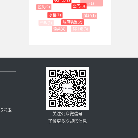
农产品(2)
空间(3)
控制(9)
水里(1)
减轻(1)
导风装置(2)
制冷剂(3)
藻类(4)
5号卫
关注公众微信号
了解更多冷却塔信息