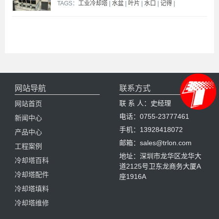
TAGS：
工业冷却塔
|
水盆
|
叶片
|
水口
|
记得
|
网站导航
联系方式
联 系 人：史经理
网站首页
电话：0755-23777461
新闻中心
手机：13928418072
产品中心
邮箱：sales@trlon.com
工程案例
地址：深圳市龙华区龙华大
冷却塔百科
道2125号卫东龙商务大厦A
冷却塔配件
座1916A
冷却塔填料
冷却塔维修