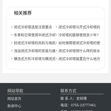
相关推荐
闭式冷却塔选型注意要点
闭式冷却塔与开式冷却塔的
(闭式冷却塔价格)
冬季和日常使用中闭式冷却
三个明显区别(闭式冷却塔
冷却塔的能够使用多少年?
塔的注意事项(冷却塔开式
封闭式冷却塔的风机与电机
与开式冷
你知道吗?(冷却塔是什么东
如何保障密闭式冷却塔的使
闭式成本
的设计(封闭式冷却塔风机
浅谈闭式冷却塔的安装与维
西图片)
用寿命?(如何判断冷却塔设
闭式冷却塔用什么样的收水
厂家)
护需要注意哪些要点。(闭
横流式方形冷却塔与横流式
备好坏)
器收水效率高？(冷却塔为
闭式冷却塔装置在什么地方
式冷却塔
闭式冷却塔的特点区别?(开
什么进行分
比较合适？(闭式冷却塔有
式横流
哪些)
网站导航
联系方式
联 系 人：史经理
网站首页
电话：0755-23777461
新闻中心