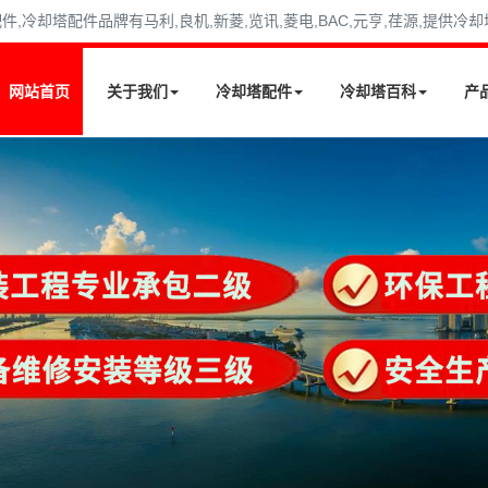
冷却塔配件品牌有马利,良机,新菱,览讯,菱电,BAC,元亨,荏源,提供冷
网站首页
关于我们
冷却塔配件
冷却塔百科
产