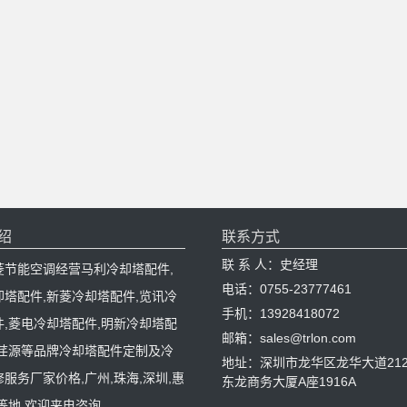
绍
联系方式
联 系 人：史经理
菱节能空调经营马利冷却塔配件,
电话：0755-23777461
却塔配件,新菱冷却塔配件,览讯冷
手机：13928418072
件,菱电冷却塔配件,明新冷却塔配
邮箱：sales@trlon.com
,荏源等品牌冷却塔配件定制及冷
地址：深圳市龙华区龙华大道212
服务厂家价格,广州,珠海,深圳,惠
东龙商务大厦A座1916A
等地,欢迎来电咨询。