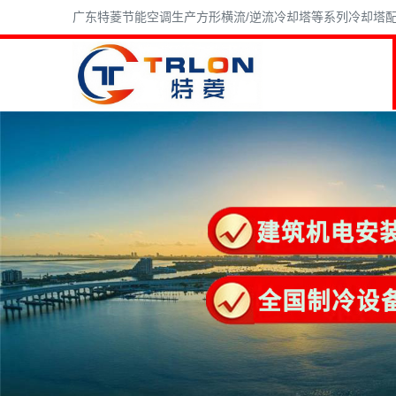
广东特菱节能空调生产方形横流/逆流冷却塔等系列冷却塔配件,