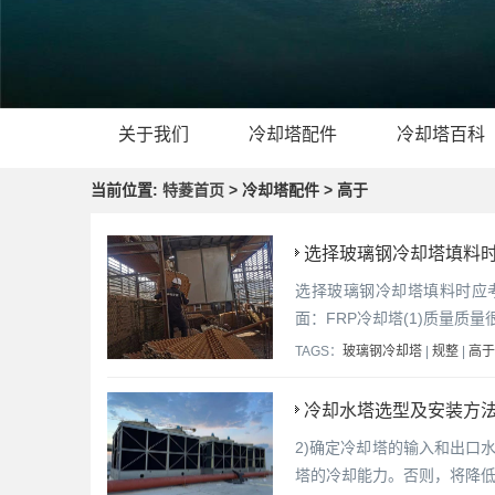
关于我们
冷却塔配件
冷却塔百科
当前位置:
特菱首页
> 冷却塔配件 > 高于
选择玻璃钢冷却塔填料时
选择玻璃钢冷却塔填料时应
面：FRP冷却塔(1)质量质
TAGS：
玻璃钢冷却塔
|
规整
|
高于
冷却水塔选型及安装方法
2)确定冷却塔的输入和出口
塔的冷却能力。否则，将降