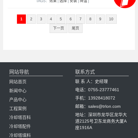
TAGS：
效果
|
选择
|
安装
|
降温
|
1
2
3
4
5
6
7
8
9
10
下一页
尾页
网站导航
联系方式
联 系 人：史经理
网站首页
电话：0755-23777461
新闻中心
手机：13928418072
产品中心
邮箱：sales@trlon.com
工程案例
地址：深圳市龙华区龙华大
冷却塔百科
道2125号卫东龙商务大厦A
冷却塔配件
座1916A
冷却塔填料