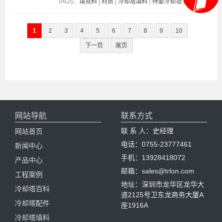
TAGS：
填充料
|
材质
|
冷却塔填料
|
特菱冷却塔
|
1
2
3
4
5
6
7
8
9
10
下一页
尾页
网站导航
联系方式
联 系 人：史经理
网站首页
电话：0755-23777461
新闻中心
手机：13928418072
产品中心
邮箱：sales@trlon.com
工程案例
地址：深圳市龙华区龙华大
冷却塔百科
道2125号卫东龙商务大厦A
冷却塔配件
座1916A
冷却塔填料