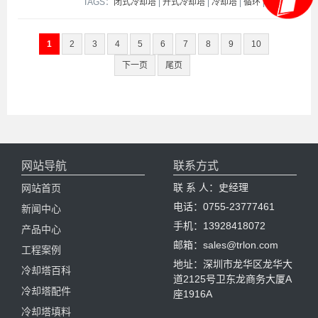
TAGS：
闭式冷却塔
|
开式冷却塔
|
冷却塔
|
循环
|
1
2
3
4
5
6
7
8
9
10
下一页
尾页
网站导航
联系方式
联 系 人：史经理
网站首页
电话：0755-23777461
新闻中心
手机：13928418072
产品中心
邮箱：sales@trlon.com
工程案例
地址：深圳市龙华区龙华大
冷却塔百科
道2125号卫东龙商务大厦A
冷却塔配件
座1916A
冷却塔填料