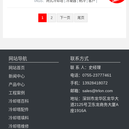
TAGS：
闭式冷却塔
|
冷凝器
|
制冷
|
客户
|
1
2
下一页
尾页
网站导航
联系方式
联 系 人：史经理
网站首页
电话：0755-23777461
新闻中心
手机：13928418072
产品中心
邮箱：sales@trlon.com
工程案例
地址：深圳市龙华区龙华大
冷却塔百科
道2125号卫东龙商务大厦A
冷却塔配件
座1916A
冷却塔填料
冷却塔维修