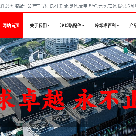
冷却塔配件品牌有马利,良机,新菱,览讯,菱电,BAC,元亨,荏源,提供冷
网站首页
关于我们
冷却塔配件
冷却塔百科
产