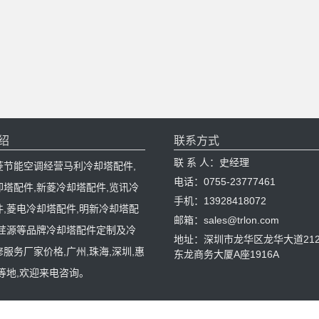
绍
联系方式
联 系 人：史经理
菱节能空调经营马利冷却塔配件,
电话：0755-23777461
却塔配件,新菱冷却塔配件,览讯冷
手机：13928418072
件,菱电冷却塔配件,明新冷却塔配
邮箱：sales@trlon.com
,荏源等品牌冷却塔配件定制及冷
地址：深圳市龙华区龙华大道212
服务厂家价格,广州,珠海,深圳,惠
东龙商务大厦A座1916A
等地,欢迎来电咨询。