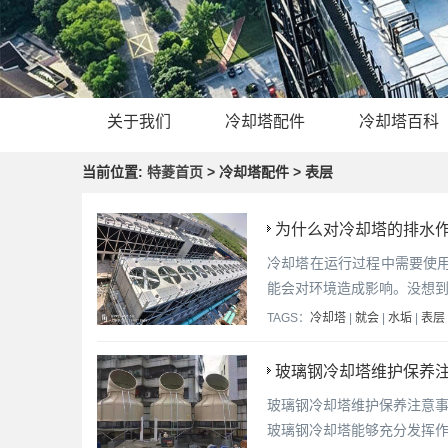
关于我们
冷却塔配件
冷却塔百科
当前位置:
特菱首页
> 冷却塔配件 > 表层
为什么对冷却塔的排水
冷却塔在运行过程中需要使
能会对环境造成影响。没想
TAGS：
冷却塔
|
就会
|
水垢
|
表层
玻璃钢冷却塔维护保养注
玻璃钢冷却塔维护保养注意
玻璃钢冷却塔能够充分发挥