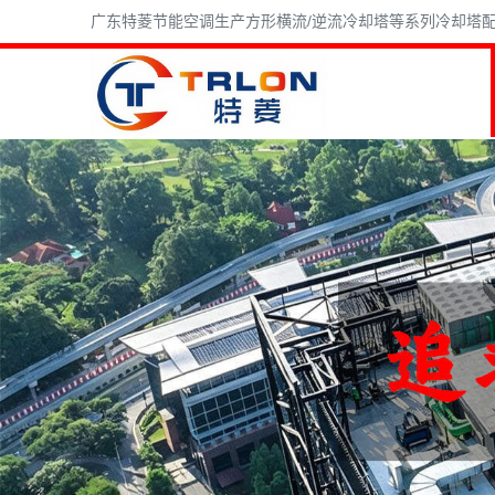
广东特菱节能空调生产方形横流/逆流冷却塔等系列冷却塔配件,