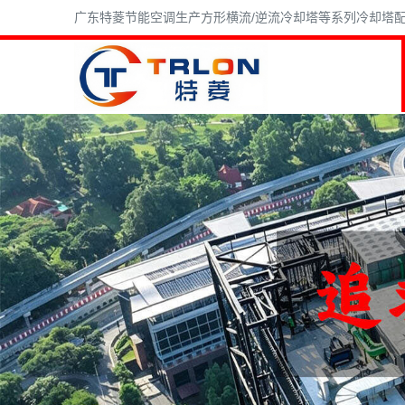
广东特菱节能空调生产方形横流/逆流冷却塔等系列冷却塔配件,