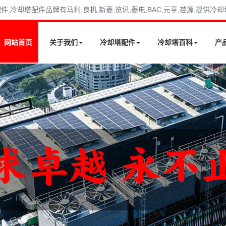
冷却塔配件品牌有马利,良机,新菱,览讯,菱电,BAC,元亨,荏源,提供冷
网站首页
关于我们
冷却塔配件
冷却塔百科
产