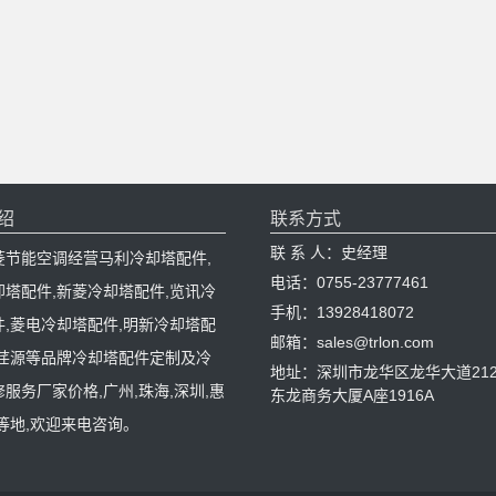
绍
联系方式
联 系 人：史经理
菱节能空调经营马利冷却塔配件,
电话：0755-23777461
却塔配件,新菱冷却塔配件,览讯冷
手机：13928418072
件,菱电冷却塔配件,明新冷却塔配
邮箱：sales@trlon.com
,荏源等品牌冷却塔配件定制及冷
地址：深圳市龙华区龙华大道212
服务厂家价格,广州,珠海,深圳,惠
东龙商务大厦A座1916A
等地,欢迎来电咨询。