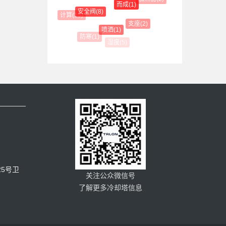
而成(1)
安全阀(8)
计算(13)
支座(2)
冷却效率(23)
喷洒(1)
防寒(1)
湿度(5)
5号卫
关注公众微信号
了解更多冷却塔信息