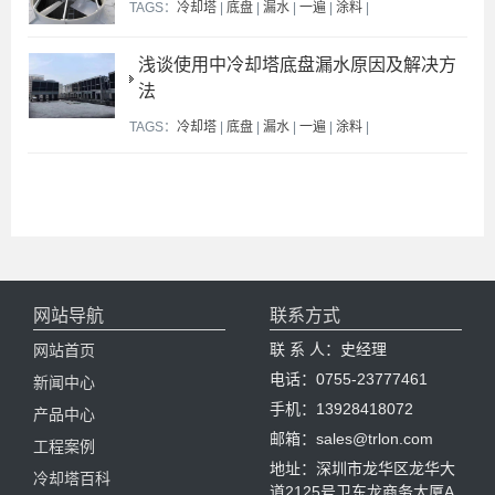
TAGS：
冷却塔
|
底盘
|
漏水
|
一遍
|
涂料
|
浅谈使用中冷却塔底盘漏水原因及解决方
法
TAGS：
冷却塔
|
底盘
|
漏水
|
一遍
|
涂料
|
网站导航
联系方式
联 系 人：史经理
网站首页
电话：0755-23777461
新闻中心
手机：13928418072
产品中心
邮箱：sales@trlon.com
工程案例
地址：深圳市龙华区龙华大
冷却塔百科
道2125号卫东龙商务大厦A