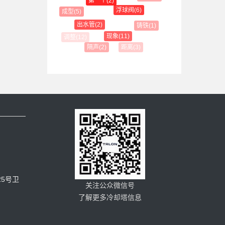
第一个(2)
浮球阀(6)
成型(5)
出水管(2)
铸铁(1)
现象(11)
距离(3)
隔声(2)
5号卫
关注公众微信号
了解更多冷却塔信息