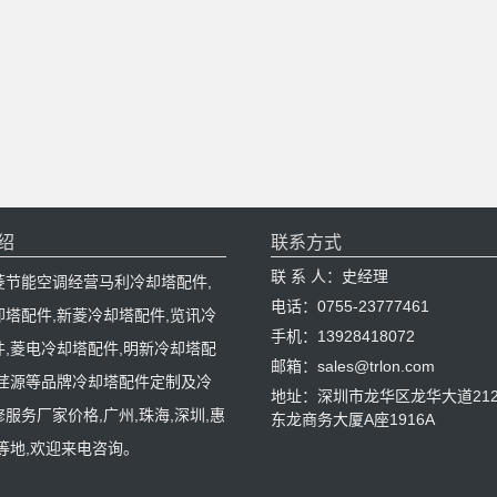
绍
联系方式
联 系 人：史经理
菱节能空调经营马利冷却塔配件,
电话：0755-23777461
却塔配件,新菱冷却塔配件,览讯冷
手机：13928418072
件,菱电冷却塔配件,明新冷却塔配
邮箱：sales@trlon.com
,荏源等品牌冷却塔配件定制及冷
地址：深圳市龙华区龙华大道212
服务厂家价格,广州,珠海,深圳,惠
东龙商务大厦A座1916A
等地,欢迎来电咨询。