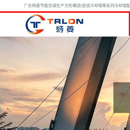
广东特菱节能空调生产方形横流/逆流冷却塔等系列冷却塔配件,