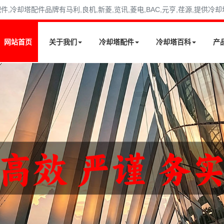
冷却塔配件品牌有马利,良机,新菱,览讯,菱电,BAC,元亨,荏源,提供冷
网站首页
关于我们
冷却塔配件
冷却塔百科
产