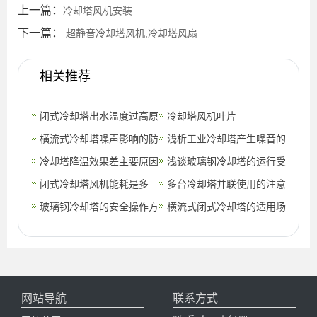
上一篇：
冷却塔风机安装
下一篇：
超静音冷却塔风机,冷却塔风扇
相关推荐
闭式冷却塔出水温度过高原
冷却塔风机叶片
因,冷却塔出水温度过高解
横流式冷却塔噪声影响的防
浅析工业冷却塔产生噪音的
决方法
治措施(商丘闭式横流冷却
冷却塔降温效果差主要原因
原因(隔音墙能给冷却塔降
浅谈玻璃钢冷却塔的运行受
塔噪声处
闭式冷却塔风机能耗是多
低多少噪
哪些因素的影响(玻璃钢冷
多台冷却塔并联使用的注意
少？(冷却塔风机风量)
玻璃钢冷却塔的安全操作方
却塔的危
事项
横流式闭式冷却塔的适用场
法准则(玻璃钢冷却塔质量
所
控制方案
网站导航
联系方式