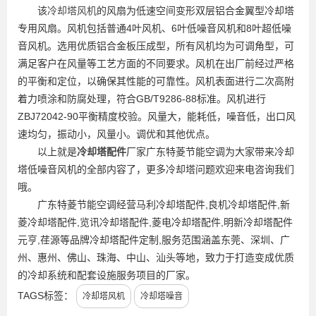
该
冷却塔风机
的风扇为低速空间变形双层铝合金翼型冷却塔
专用风扇。风机包括普通4叶风机、6叶低噪音风机和8叶超低噪
音风机。选用优质铝合金板压成型，所有风机均为可调角型，可
满足客户在风量等工艺方面的不同要求。风机在出厂前经过严格
的平衡和定位，以确保其性能的可靠性。风机表面进行二次高附
着力喷涂和防腐处理，符合GB/T9286-88标准。风机进行
ZBJ72042-90平衡精度校验。风量大，能耗低，噪音低，出口风
速均匀，振动小，风量小。调优和其他优点。
以上就是
冷却塔配件
厂家广东特菱节能空调为大家带来冷却
塔低噪音风机的全部内容了，更多冷却塔问题欢迎来电咨询我们
哦。
广东特菱节能空调经营马利冷却塔配件,良机冷却塔配件,新
菱冷却塔配件,览讯冷却塔配件,菱电冷却塔配件,明新冷却塔配件
元亨,荏源等品牌冷却塔配件定制,服务范围涵盖东莞、深圳、广
州、惠州、佛山、珠海、中山、汕头等地，致力于打造变成优质
的冷却系统和配套设施服务项目的厂家。
TAGS标签：
冷却塔风机
冷却塔噪音