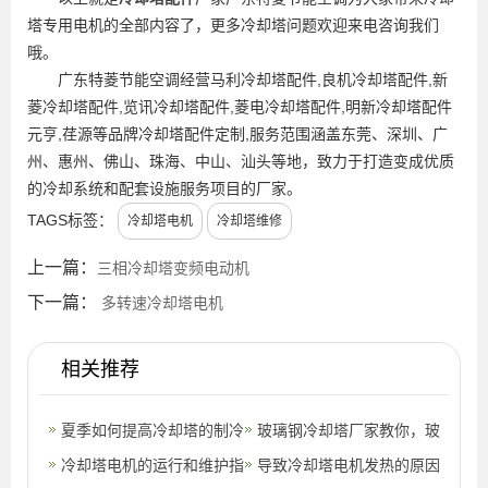
塔专用电机的全部内容了，更多冷却塔问题欢迎来电咨询我们
哦。
广东特菱节能空调经营马利冷却塔配件,良机冷却塔配件,新
菱冷却塔配件,览讯冷却塔配件,菱电冷却塔配件,明新冷却塔配件
元亨,荏源等品牌冷却塔配件定制,服务范围涵盖东莞、深圳、广
州、惠州、佛山、珠海、中山、汕头等地，致力于打造变成优质
的冷却系统和配套设施服务项目的厂家。
TAGS标签：
冷却塔电机
冷却塔维修
上一篇：
三相冷却塔变频电动机
下一篇：
多转速冷却塔电机
相关推荐
夏季如何提高冷却塔的制冷
玻璃钢冷却塔厂家教你，玻
效果
冷却塔电机的运行和维护指
璃钢冷却塔的电机应该怎么
导致冷却塔电机发热的原因