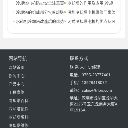
南
冷却塔电机防火安全注意事
维护?(横
冷却塔的作用及应用(冷却
项
冷却塔的组成部分?(冷却塔
塔的作用及使用范围)
深圳冷却塔电机维修厂家怎
的基本组成部分)
水轮机冷却塔改造后的优势
么挑选,冷却塔电机维修注
闭式冷却塔电机的优点及风
意事项
机电机的使用(闭式冷却塔
风机制造
网站导航
联系方式
联 系 人：史经理
网站首页
电话：0755-23777461
新闻中心
手机：13928418072
产品中心
邮箱：sales@trlon.com
工程案例
地址：深圳市龙华区龙华大
冷却塔百科
道2125号卫东龙商务大厦A
冷却塔配件
座1916A
冷却塔填料
冷却塔维修