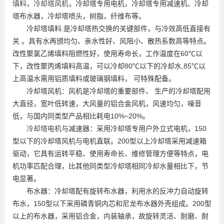
填料
，
冷却塔风机
，冷却塔专用电机，冷却塔专用减速机、冷却
塔布水器，冷却塔喷头，树脂，纤维布等。
冷却塔填料:是冷却塔热交换的关键部件，与冷效高低直接有
关 。具有水再颁均匀、亲水性好、风阻小、散热系数高等特点。
改性聚氯乙烯填料阻燃性好，使用寿命长，工作温度在60℃以
下，改性聚丙烯填料高温，可以冷却80℃以下的冷却水,85℃以
上高温水需用铝质填料或玻璃钢填料， 可特殊配备。
冷却塔风机：风机是冷却塔的重要部件、 生产的冷却塔配用
大直径，宽叶低转速，大风量的铝合金风机，风速均匀，噪音
低，与国内同类型产品相比耗电10%~20%。
冷却塔电机
与减速器：采用冷却塔专用户外立式电机，150
型以下的冷却塔风机与电机直联。200型以上冷却塔采用减速箱
驱动，它具有运转平稳、使用寿命长、维修管理方便等特点，电
机功率匹配合理，比其他同类型冷却塔相同冷却水量相比下，节
电显著。
布水器：冷却塔配有旋转布水器，利用水的反冲力自动旋转
布水，150型以下采用磷青铜内芯和尼龙布水器外壳组成。200型
以上的布水器，采用铝合金，内装轴承，故旋转灵活、耐磨、耐