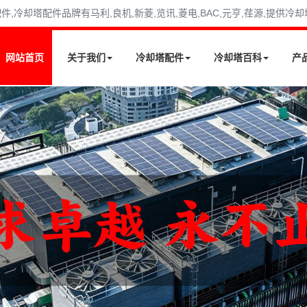
冷却塔配件品牌有马利,良机,新菱,览讯,菱电,BAC,元亨,荏源,提供冷
网站首页
关于我们
冷却塔配件
冷却塔百科
产