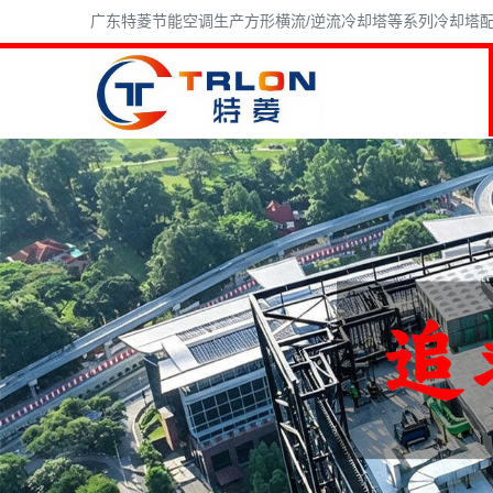
广东特菱节能空调生产方形横流/逆流冷却塔等系列冷却塔配件,