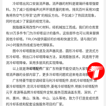
冷却塔出风口安装消声器。消声器的材料是玻璃纤维增强塑
料。为了减少低频噪声对声环境质量的影响，排风百叶采用30度
角将热空气引导至“边界”的相反方向。不仅减少了热回流现象，
同时也减少了家庭的视觉污染。
脱脂器采用改性PVC材料，经机械加工而成。我们的仓库里
有10万多件专门为冷却塔设计的备件。这些部件也可以用来替换
其他冷却塔。TRLON提供最好的价格和快速交货。请与我们的
24小时服务热线或当地代理联系。
图中冷却塔膨胀风道及消声器风道、圆形冷却塔、逆流式方
形冷却塔、侧出口冷却塔降噪方法，采用膨胀技术。风道用于跨
流冷却塔降噪，采用多层风机实现降噪。
以上就是
冷却塔配件
厂家广东特菱节能空调为大家带来冷却
塔消声器的全部内容了，更多冷却塔问题欢迎来电咨询我们哦。
广东特菱节能空调经营马利冷却塔配件,良机冷却塔配件,新
菱冷却塔配件,览讯冷却塔配件,菱电冷却塔配件,明新冷却塔配件
元亨,荏源等品牌冷却塔配件定制,服务范围涵盖东莞、深圳、广
州、惠州、佛山、珠海、中山、汕头等地，致力于打造变成优质
的冷却系统和配套设施服务项目的厂家。