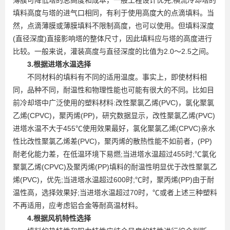
填料高度与塔的进气口相同，有利于使用高度大的点滴填料。当
然，点滴薄膜或薄膜填料不限制高度，也可以使用。但填料深度
(直径深度)直接影响塔的整体尺寸，因此填料应与塔的高度进行
比较。一般来说，灌装高度与直径深度的比值为2.0～2.5之间。
3.根据进塔水温选择
不同材料的填料有不同的适用温度。事实上，即使材料相
同，品种不同，耐温性和物理性能也可能有很大的不同。比如目
前冷却塔中广泛使用的塑料材料:改性聚氯乙烯(PVC)，氯化聚氯
乙烯(CPVC)，聚丙烯(PP)，研究数据显示，改性聚氯乙烯(PVC)
进塔水温不大于455℃使用效果最好，氯化聚氯乙烯(CPVC)亲水
性比改性聚氯乙烯差(PVC)，聚丙烯的散热性能不如前者，(PP)
耐老化能力差，在低温环境下易燃;当进塔水温超过455时;℃氯化
聚氯乙烯(CPVC)及聚丙烯(PP)填料的耐温性明显优于改性聚氯乙
烯(PVC)，优先;当进塔水温超过600时;℃时，聚丙烯(PP)由于耐
温性高，选择效果好;当进塔水温超过70时，℃或者上述三种塑料
不再适用，应考虑铝合金等耐高温材料。
4.根据风机特性选择