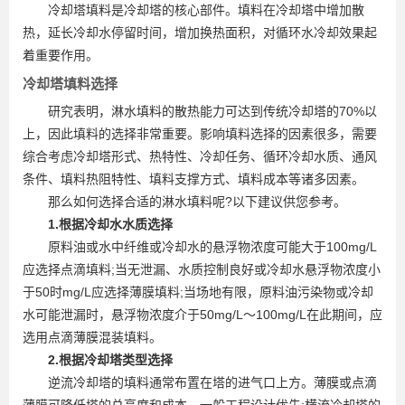
冷却塔填料是冷却塔的核心部件。填料在冷却塔中增加散
热，延长冷却水停留时间，增加换热面积，对循环水冷却效果起
着重要作用。
冷却塔填料选择
研究表明，淋水填料的散热能力可达到传统冷却塔的70%以
上，因此填料的选择非常重要。影响填料选择的因素很多，需要
综合考虑冷却塔形式、热特性、冷却任务、循环冷却水质、通风
条件、填料热阻特性、填料支撑方式、填料成本等诸多因素。
那么如何选择合适的淋水填料呢?以下建议供您参考。
1.根据冷却水水质选择
原料油或水中纤维或冷却水的悬浮物浓度可能大于100mg/L
应选择点滴填料;当无泄漏、水质控制良好或冷却水悬浮物浓度小
于50时mg/L应选择薄膜填料;当场地有限，原料油污染物或冷却
水可能泄漏时，悬浮物浓度介于50mg/L～100mg/L在此期间，应
选用点滴薄膜混装填料。
2.根据冷却塔类型选择
逆流冷却塔的填料通常布置在塔的进气口上方。薄膜或点滴
薄膜可降低塔的总高度和成本，一般工程设计优先;横流冷却塔的