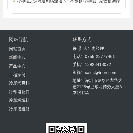
生产冷却塔的工作效率(全
冷却塔之逆流塔和横流塔的
及解决办法(冷却塔规格性
不锈钢冷却塔厂家谈谈选择
国最大的冷
介绍(冷却塔横流与逆流哪
能表)
冷却塔填料时应考虑哪几方
个好)
面?(加
网站导航
联系方式
联 系 人：史经理
网站首页
电话：0755-23777461
新闻中心
手机：13928418072
产品中心
邮箱：sales@trlon.com
工程案例
地址：深圳市龙华区龙华大
冷却塔百科
道2125号卫东龙商务大厦A
冷却塔配件
座1916A
冷却塔填料
冷却塔维修