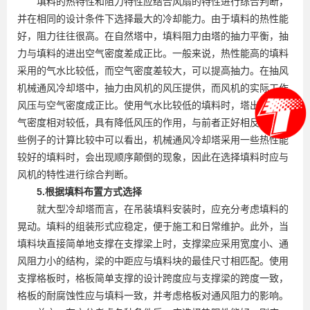
填料的热特性和阻力特性应结合风扇的特性进行综合判断，
并在相同的设计条件下选择最大的冷却能力。由于填料的热性能
好，阻力往往很高。在自然塔中，填料阻力由塔的抽力平衡，抽
力与填料的进出空气密度差成正比。一般来说，热性能高的填料
采用的气水比较低，而空气密度差较大，可以提高抽力。在抽风
机械通风冷却塔中，抽力由风机的风压提供，而风机的实际工作
风压与空气密度成正比。使用气水比较低的填料时，塔出口的空
气密度相对较低，具有降低风压的作用，与前者正好相反。从一
些例子的计算比较中可以看出，机械通风冷却塔采用一些热性能
较好的填料时，会出现顺序颠倒的现象，因此在选择填料时应与
风机的特性进行综合判断。
5.根据填料布置方式选择
就大型冷却塔而言，在吊装填料安装时，应充分考虑填料的
晃动。填料的组装形式应稳定，便于施工和日常维护。此外，当
填料块直接简单地支撑在支撑梁上时，支撑梁应采用宽度小、通
风阻力小的结构，梁的中距应与填料块的最佳尺寸相匹配。使用
支撑格板时，格板简单支撑的设计跨度应与支撑梁的跨度一致，
格板的耐腐蚀性应与填料一致，并考虑格板对通风阻力的影响。