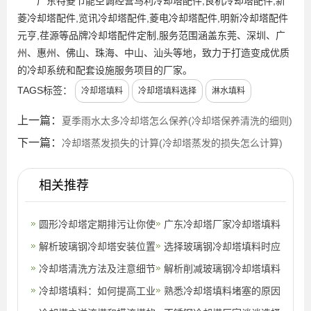
广东特菱节能空调经营马利冷却塔配件,良机冷却塔配件,新
菱冷却塔配件,览讯冷却塔配件,菱电冷却塔配件,明新冷却塔配件
元亨,荏源等品牌冷却塔配件定制,服务范围涵盖东莞、深圳、广
州、惠州、佛山、珠海、中山、汕头等地，致力于打造变成优质
的冷却系统和配套设施服务项目的厂家。
TAGS标签：
冷却塔填料
冷却塔填料选择
淋水填料
上一篇：
夏季雨水太多冷却塔怎么保养(冷却塔保养清洗的细则)
下一篇：
冷却塔蒸发损失的计算(冷却塔蒸发的损失怎么计算)
相关推荐
圆形冷却塔定期排污让你使
广东冷却塔厂家冷却塔填料
用更长久,圆形冷却塔型号
解析玻璃钢冷却塔安装位置
清洗方法(ktv中央空调冷却
选择玻璃钢冷却塔填料时应
及参数
的要求有哪些?(玻璃钢冷却
冷却塔清洗方法及注意细节
塔填料
考虑哪几方面?(璧山方形无
解析削减玻璃钢冷却塔填料
塔施工
(工业冷却塔清洗视频教程)
冷却塔填料：如何提高工业
填料玻
阻塞的方法
熟悉冷却塔填料堵塞的原因