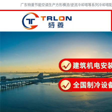
广东特菱节能空调生产方形横流/逆流冷却塔等系列冷却塔配件,