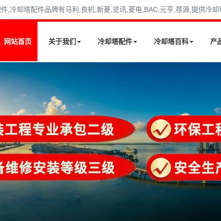
冷却塔配件品牌有马利,良机,新菱,览讯,菱电,BAC,元亨,荏源,提供冷
网站首页
关于我们
冷却塔配件
冷却塔百科
产