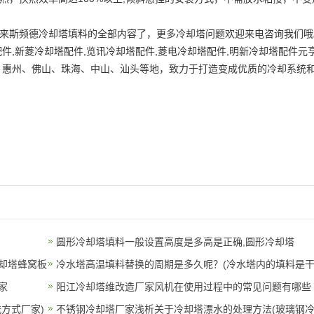
。
来斯频德冷却塔填料的全部内容了，更多冷却塔问题欢迎来电咨询我们哦
件,新菱冷却塔配件,览讯冷却塔配件,菱电冷却塔配件,明新冷却塔配件元亨
、惠州、佛山、珠海、中山、汕头等地，致力于打造变成优质的冷却系统
圆形冷却塔填料一般设置高度是多高是正确,圆形冷却塔
却塔蜂窝板
冷水塔高温填料替换的周期是多久呢？(冷水塔内的填料是
家
嘛用
阳江冷却塔维改造厂家风机在使用过程中的常见问题有哪些
方式厂家)
(阳
不锈钢冷却塔厂家浅析关于冷却塔漂水的处理方法(玻璃钢