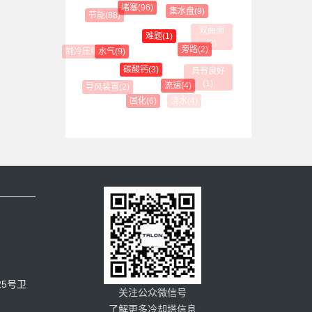
堵塞(96)
集水盘(9)
节能(88)
双曲面(2)
难题(1)
旁路(2)
制冷压缩机(1)
水气(9)
碳酸钙(3)
具有良好(1)
流速(4)
导风装置(2)
浇水(4)
固化(6)
5号卫
关注公众微信号
了解更多冷却塔信息