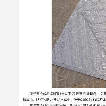
斯频德
冷却塔填料
宽1米以下 高无限 性能特点： 
溅率小，防挂冰能力强 漂水率小，低于0.001%,确保
计，气流在填料中停留时间长，与填料中的水形成膜状换