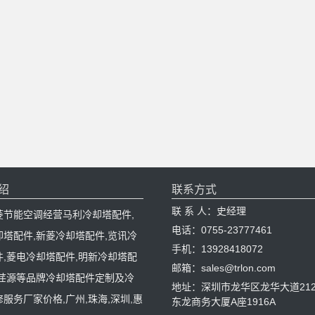
绍
联系方式
联 系 人：史经理
菱节能空调经营马利冷却塔配件,
电话：0755-23777461
却塔配件,新菱冷却塔配件,览讯冷
手机：13928418072
件,菱电冷却塔配件,明新冷却塔配
邮箱：sales@trlon.com
,荏源等品牌冷却塔配件定制及冷
地址：深圳市龙华区龙华大道212
服务厂家价格,广州,珠海,深圳,惠
东龙商务大厦A座1916A