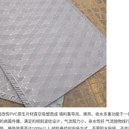
采用改性PVC原生片材真空吸塑而成 填料集导风、换热、收水多重功能于一
塔体的病菌传播，满足的倾斜波纹设计，气流阻力小，亲水性好;气流抛物线
热，换热效率高达100%以上;倾斜悬挂的安装方式，不需胶水粘接，不变