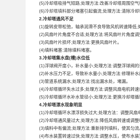
(5)冷却塔吸排气短路;处理方法:改善冷却塔周围空
(6)
冷却塔填料
部分堵塞引起偏流;处理方法:清除冷
2.冷却塔通风不足
(1)旋转皮带松弛，轴承润滑不良导致风机转速降低;
(2)风扇叶片角度不合适;处理方法:将风扇叶片角度
(3)风扇叶片损坏;处理方法:更换风扇叶片。
(4)填料堵塞:清除填料堵塞。
3.冷却塔集水盘(槽)水位低
(1)浮球阀开度小，补水量小;处理方法:调整浮球阀
(2)补水压力不足，导致补水量小;处理方法:修理补
(3)管道系统漏水;处理方法:找出漏水处，堵漏。
(4)冷却塔循环失水过多;处理方法:调整风扇电机转
(5)冷却塔循环水补水管径小;处理方法:更换冷却塔循
4.冷却塔漂水现象明显
(1)冷却塔循环水漂浮损失过大;处理方法：调整风扇
(2)冷却塔通风量过大;处理方法:降低风扇转速或调整
(3)填料中有偏流;处理方法:重新排列填料，使其匀流
(4)布水装置转速过快;处理方法:调整水压，使布水装