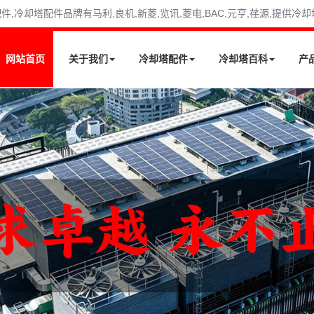
冷却塔配件品牌有马利,良机,新菱,览讯,菱电,BAC,元亨,荏源,提供冷
网站首页
关于我们
冷却塔配件
冷却塔百科
产