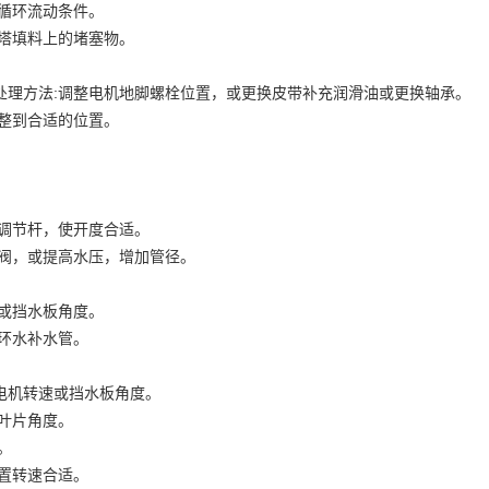
气循环流动条件。
却塔填料上的堵塞物。
处理方法:调整电机地脚螺栓位置，或更换皮带补充润滑油或更换轴承。
调整到合适的位置。
的调节杆，使开度合适。
水阀，或提高水压，增加管径。
速或挡水板角度。
环水补水管。
电机转速或挡水板角度。
叶片角度。
。
置转速合适。