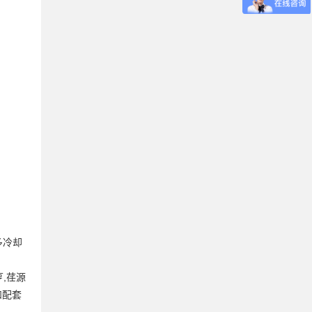
多冷却
,荏源
和配套