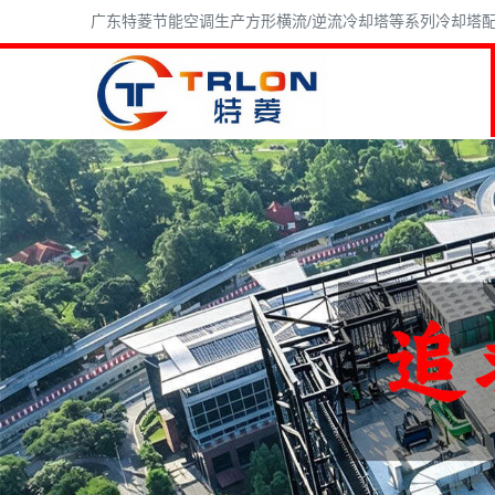
广东特菱节能空调生产方形横流/逆流冷却塔等系列冷却塔配件,