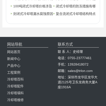
冷却塔)
及地点该如何选择(珠海闭
100吨闭式冷却塔价格涉及
的方法？(闭式冷却塔需要
闭式冷却塔的防冻措施有哪
式冷却塔
的学问很多(闭式冷却设备)
封闭式冷却塔漏水腐蚀原因
加药么)
些？(闭式冷却塔防冻设施)
复合流闭式冷却塔结构特点
(逆流封闭式冷却塔)
说明(复合流闭式冷却塔怎
么样)
网站导航
联系方式
联 系 人：史经理
网站首页
电话：0755-23777461
新闻中心
手机：13928418072
产品中心
邮箱：sales@trlon.com
工程案例
地址：深圳市龙华区龙华大
冷却塔百科
道2125号卫东龙商务大厦A
冷却塔配件
座1916A
冷却塔填料
冷却塔维修