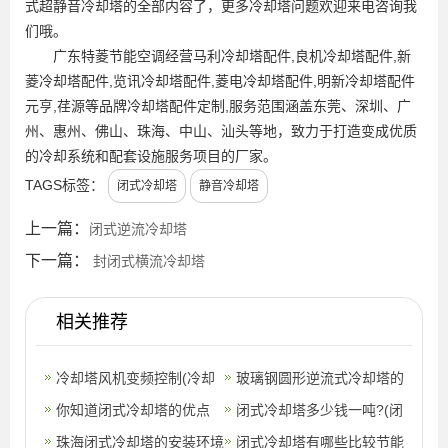
式超静音冷却塔的全部内容了，更多冷却塔问题欢迎来电咨询我
们哦。
广东特菱节能空调经营马利冷却塔配件,良机冷却塔配件,新
菱冷却塔配件,览讯冷却塔配件,菱电冷却塔配件,明新冷却塔配件
元亨,荏源等品牌冷却塔配件定制,服务范围涵盖东莞、深圳、广
州、惠州、佛山、珠海、中山、汕头等地，致力于打造变成优质
的冷却系统和配套设施服务项目的厂家。
TAGS标签：
闭式冷却塔
静音冷却塔
上一篇：
闭式逆流冷却塔
下一篇：
封闭式横流冷却塔
相关推荐
冷却塔风机变频控制(冷却
玻璃钢圆形逆流式冷却塔的
塔风机减速箱可以变频控制
你知道闭式冷却塔的优点
特点(深圳圆形逆流式玻璃
闭式冷却塔多少钱一吨?(闭
吗)
吗？(怎么选择开式或闭式
珠海闭式冷却塔的安装环境
钢冷却塔
式冷却塔多少钱)
闭式冷却塔有哪些比较节能