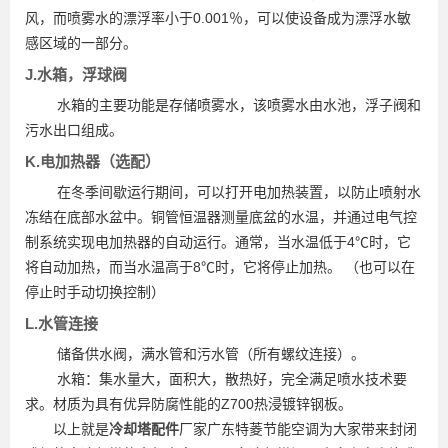
风，而喷雾水的漂浮率小于0.001％，可以使设备成为漂浮水敏
感区域的一部分。
J.水箱，浮球阀
水箱的主要功能是存储喷雾水，该喷雾水由水池，浮子阀和
污水出口组成。
K.电加热器（选配）
在冬季间歇运行期间，可以打开电加热装置，以防止喷射水
冻结在底部水盆中。铜管恒温器测量底盆的水温，并通过电气控
制系统实现电加热器的自动运行。通常，当水温低于4℃时，它
将自动加热，而当水温高于8℃时，它将停止加热。 （也可以在
停止时手动切换控制）
L.水管连接
储备供水阀，满水管和污水管（所有螺纹连接）。
水箱：集水量大，面积大，散热好，完全满足喷水技术要
求。材质为具有优异防腐性能的Z700热浸镀锌钢板。
以上就是
冷却塔配件
厂家广东特菱节能空调为大家带来封闭