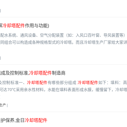
|
解
冷却塔配件
作用与功能)
、配水系统、通风设备、空气分配装置（如：入风口百叶窗、导风装置等
不同组合可以构造成各种规格型式的冷却塔。而且冷却塔生产厂家给大家
|
成及控制标准,
冷却塔配件
制造商
及控制标准一、
冷却塔配件
有哪些部分组成
冷却塔配件
如下：填料：
作温度可达70℃采用亲水性材料，水能在填料表面形成水膜，缓慢留下，冷却
散
生产
|
护保养,金日
冷却塔配件