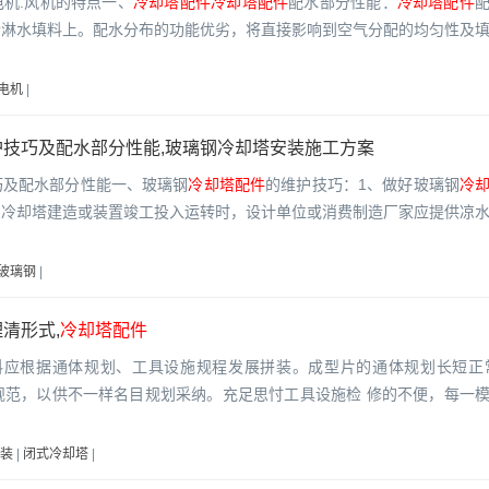
机.风机的特点一、
冷却塔配件
冷却塔配件
配水部分性能：
冷却塔配件
个淋水填料上。配水分布的功能优劣，将直接影响到空气分配的均匀性及
电机
|
护技巧及配水部分性能,玻璃钢冷却塔安装施工方案
巧及配水部分性能一、玻璃钢
冷却塔配件
的维护技巧：1、做好玻璃钢
冷
钢冷却塔建造或装置竣工投入运转时，设计单位或消费制造厂家应提供凉
玻璃钢
|
清形式,
冷却塔配件
料应根据通体规划、工具设施规程发展拼装。成型片的通体规划长短正
.0M四个规范，以供不一样名目规划采纳。充足思忖工具设施检 修的不便，每一
装
|
闭式冷却塔
|