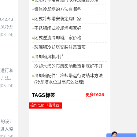
维修冷却塔的方法有哪些
闭式冷却塔安装定购厂家
2:43
通风冷却
不锈钢闭式冷却塔哪家好
[08-24]
闭式逆流冷却塔厂家价格
玻璃钢冷却塔安装注意事项
冷却塔风机叶片
冷却水塔的布风影响散热到底好不好
效运行和
冷却塔配件：冷却塔运行防结冰方法
养方法。
(冷却塔水位过高怎么处理)
[05-24]
更多TAGS
TAGS标签
壳体(13)
凉水塔(66)
地方(5)
配件(3)
风管(4)
干净(1)
启动(7)
水蒸气(17)
体系(2)
涂料(5)
楼顶(1)
空气冷却器(3)
排气(13)
气流(9)
低噪音冷却塔(1)
抽风(3)
新菱冷却塔维修(2)
爬梯(1)
无风机冷却塔(1)
水槽(16)
香灰(1)
冷却塔性能(8)
消声(5)
提出了(1)
采用(34)
风量(33)
集水盘(9)
览讯冷却塔维修(2)
就可以(1)
操作(16)
器的设计
够进入空
[05-24]