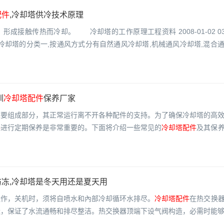
配件
,冷却塔供冷技术原理
接触传热而冷却。 冷却塔的工作原理工程资料 2008-01-02 03:4
中小 冷却塔的分类一,按通风方式分有自然通风冷却塔,机械通风冷却塔,混合
圳
冷却塔配件
保养厂家
重要组成部分，其正常运行离不开各种配件的支持。为了确保冷却塔的高
件
进行定期保养是非常重要的。下面将介绍一些常见的
冷却塔配件
及其保
冻,冷却塔是冬天用还是夏天用
运作，关机时，须将自喷水和內部冷却循环水排尽。
冷却塔配件
在热交换
造，保证了水流通畅和排尽整洁。热交换器顶端下设气阀构造，必需时能