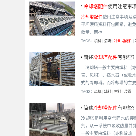
冷却塔配件
使用注意事项
冷却塔配件
使用注意事项及
平坦硬质资料打包固紧，避
数量、商标
TAGS：
填料
|
清洗
|
冷却塔配件
|
简述
冷却塔配件
有哪些？
​ 冷却塔一般主要由填料（
置、风胴）、挡水器（或收
式的冷却塔。而冷却塔的主
TAGS：
风机
|
填料
|
材料
|
装置
|
简述
冷却塔配件
有哪些？
冷却塔是利用空气同水的接
剂，从一系统中吸收热量并
一般主要由填料（亦称散热