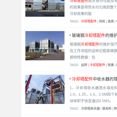
冷却塔配件
配水部分性能及电
的效果是将热水均匀溅到整
冷却效果的能
TAGS：
冷却塔配件
|
风机
|
选用
|
玻璃钢
冷却塔配件
的维
玻璃钢
冷却塔配件
的维护技
及工作流程的运转记载玻璃
部特性数据：包
TAGS：
运转
|
冷却塔配件
|
效果
|
冷却塔配件
中收水器的理
1、冷却塔收水器洒水填充
1.0，1.25，1.5，2
块体积不快宜通过0.5M3。
TAGS：
冷却塔收水器
|
填充料
|
拼