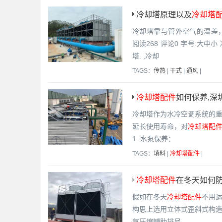
冷却塔原理以及
冷却塔
冷却塔靠与管外空气的温差，形成
阅读268 评论0 字号:大
塔. ,冷却
TAGS：
传热
|
干式
|
通风
|
冷却塔配件
如何保养,深
冷却塔作为水冷空调系统的
延长使用寿命，对
冷却塔配
1. 水泵保养：
TAGS：
填料
|
冷却塔配件
|
冷却塔配件
在冬天如何防
假如在冬天
冷却塔配件
不用
构思上选用立体式歪斜式构
气压缩輔助排尽。