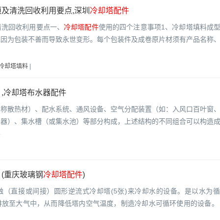
及清洗回收利用要点,深圳
冷却塔配件
清洗回收利用要点一、
冷却塔配件
使用的四个注意事项1、冷却塔填料成
免因为包装不善而导致永世变形。每个包装件及成卷原片材须有产品名称
冷却塔填料
|
,冷却塔布水器配件
亦称散热材）、配水系统、通风设备、空气分配装置（如：入风口百叶窗
水器）、集水槽（或集水池）等部分构成，上述结构的不同组合可以构造
要
(重庆玻璃钢
冷却塔配件
)
触（直接或间接）圆形逆流式冷却塔(5张)来冷却水的设备。是以水为
排放至大气中，从而降低塔内空气温度，制造冷却水可循环使用的设备。