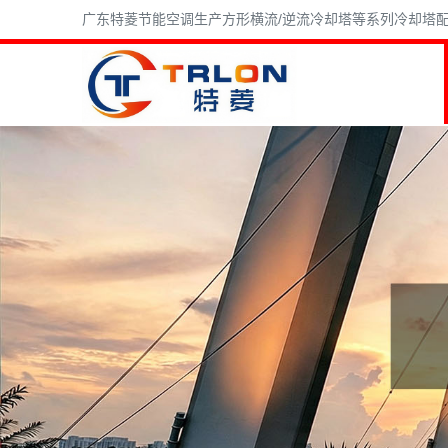
广东特菱节能空调生产方形横流/逆流冷却塔等系列冷却塔配件,