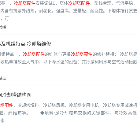
保养一、
冷却塔配件
安装调试1、塔体
冷却塔配件
：型线合理，气流平稳
脂内含有抗紫外线剂，耐老化，强度高，重量轻，耐腐蚀。下塔体按订货
管，可
喷嘴
|
及机组特点,冷却塔维修
机组特点一、
冷却塔配件
的维修与更换
冷却塔配件
的修补替换： 冷却塔
吸收热量排放至大气中，以下降水温的设备；其冷是利用水与空气活动接
清洁
|
钢冷却塔结构图
却塔配件
，冷却塔填料，冷却塔风机，冷却塔专用电机，冷却塔专用减速
脂，纤维布等。 ◆填料:是冷却塔热交换的关键部件，与冷效高低
水