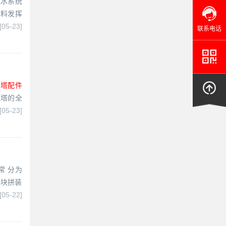
配水系统
填料发挥
[05-23]
联系电话
却塔配件
水塔的全
[05-23]
常 分为
模块拼装
[05-22]