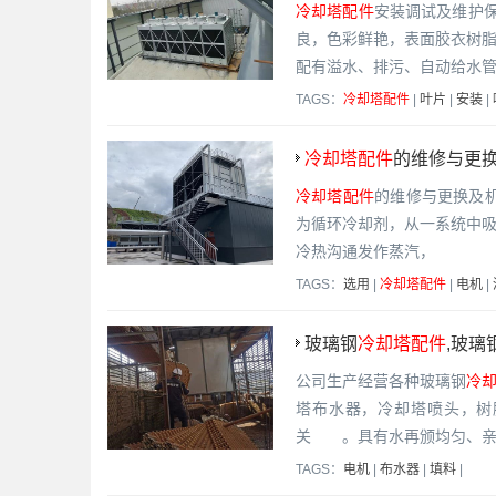
冷却塔配件
安装调试及维护
良，色彩鲜艳，表面胶衣树
配有溢水、排污、自动给水
TAGS：
冷却塔配件
|
叶片
|
安装
|
冷却塔配件
的维修与更换
冷却塔配件
的维修与更换及
为循环冷却剂，从一系统中
冷热沟通发作蒸汽，
TAGS：
选用
|
冷却塔配件
|
电机
|
玻璃钢
冷却塔配件
,玻璃
公司生产经营各种玻璃钢
冷
塔布水器，冷却塔喷头，树
关 。具有水再颁均匀、亲
TAGS：
电机
|
布水器
|
填料
|