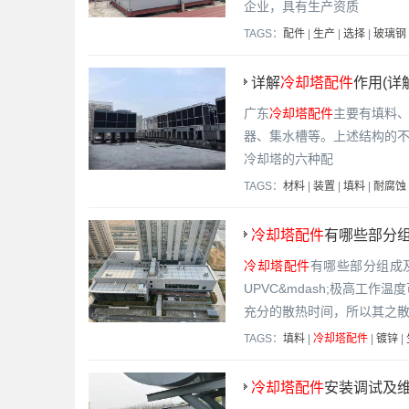
企业，具有生产资质
TAGS：
配件
|
生产
|
选择
|
玻璃钢
详解
冷却塔配件
作用(详
广东
冷却塔配件
主要有填料
器、集水槽等。上述结构的
冷却塔的六种配
TAGS：
材料
|
装置
|
填料
|
耐腐蚀
冷却塔配件
有哪些部分组
冷却塔配件
有哪些部分组成
UPVC&mdash;极高工
充分的散热时间，所以其之
TAGS：
填料
|
冷却塔配件
|
镀锌
|
冷却塔配件
安装调试及维