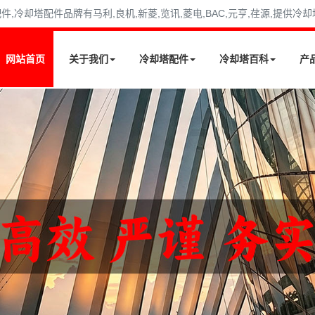
冷却塔配件品牌有马利,良机,新菱,览讯,菱电,BAC,元亨,荏源,提供冷
网站首页
关于我们
冷却塔配件
冷却塔百科
产