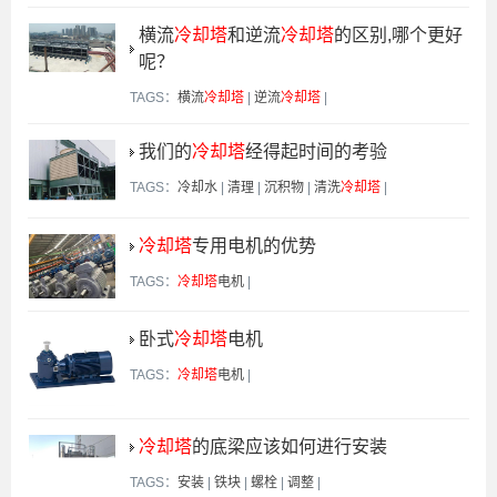
横流
冷却塔
和逆流
冷却塔
的区别,哪个更好
呢？
TAGS：
横流
冷却塔
|
逆流
冷却塔
|
我们的
冷却塔
经得起时间的考验
TAGS：
冷却水
|
清理
|
沉积物
|
清洗
冷却塔
|
冷却塔
专用电机的优势
TAGS：
冷却塔
电机
|
卧式
冷却塔
电机
TAGS：
冷却塔
电机
|
冷却塔
的底梁应该如何进行安装
TAGS：
安装
|
铁块
|
螺栓
|
调整
|