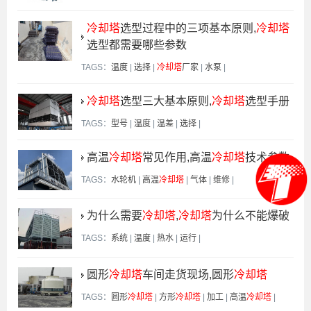
冷却塔
选型过程中的三项基本原则,
冷却塔
选型都需要哪些参数
TAGS：
温度
|
选择
|
冷却塔
厂家
|
水泵
|
冷却塔
选型三大基本原则,
冷却塔
选型手册
TAGS：
型号
|
温度
|
温差
|
选择
|
高温
冷却塔
常见作用,高温
冷却塔
技术参数
TAGS：
水轮机
|
高温
冷却塔
|
气体
|
维修
|
为什么需要
冷却塔
,
冷却塔
为什么不能爆破
TAGS：
系统
|
温度
|
热水
|
运行
|
圆形
冷却塔
车间走货现场,圆形
冷却塔
TAGS：
圆形
冷却塔
|
方形
冷却塔
|
加工
|
高温
冷却塔
|