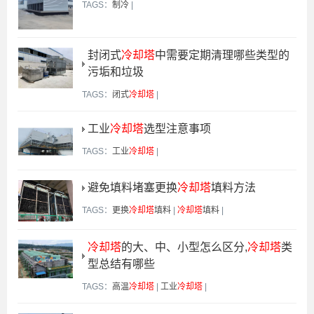
TAGS：
制冷
|
封闭式
冷却塔
中需要定期清理哪些类型的
污垢和垃圾
TAGS：
闭式
冷却塔
|
工业
冷却塔
选型注意事项
TAGS：
工业
冷却塔
|
避免填料堵塞更换
冷却塔
填料方法
TAGS：
更换
冷却塔
填料
|
冷却塔
填料
|
冷却塔
的大、中、小型怎么区分,
冷却塔
类
型总结有哪些
TAGS：
高温
冷却塔
|
工业
冷却塔
|